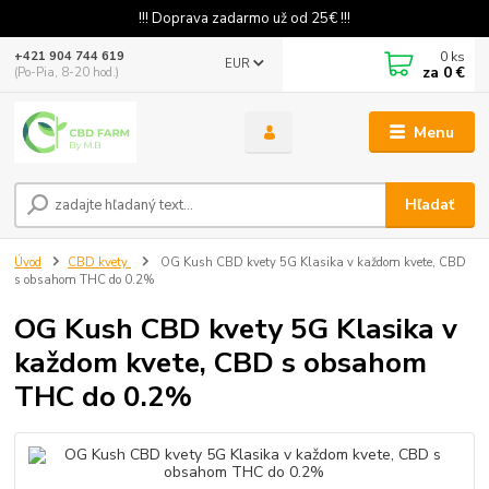
!!! Doprava zadarmo už od 25€ !!!
0
ks
+421 904 744 619
EUR
za
0 €
(Po-Pia, 8-20 hod.)
Menu
Hľadať
Úvod
CBD kvety
OG Kush CBD kvety 5G Klasika v každom kvete, CBD
s obsahom THC do 0.2%
OG Kush CBD kvety 5G Klasika v
každom kvete, CBD s obsahom
THC do 0.2%