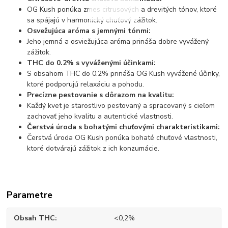
OG Kush ponúka zmes citrusových a drevitých tónov, ktoré
sa spájajú v harmonický chuťový zážitok.
Osvežujúca aróma s jemnými tónmi:
Jeho jemná a osviežujúca aróma prináša dobre vyvážený
zážitok.
THC do 0.2% s vyváženými účinkami:
S obsahom THC do 0.2% prináša OG Kush vyvážené účinky,
ktoré podporujú relaxáciu a pohodu.
Precízne pestovanie s dôrazom na kvalitu:
Každý kvet je starostlivo pestovaný a spracovaný s cieľom
zachovať jeho kvalitu a autentické vlastnosti.
Čerstvá úroda s bohatými chuťovými charakteristikami:
Čerstvá úroda OG Kush ponúka bohaté chuťové vlastnosti,
ktoré dotvárajú zážitok z ich konzumácie.
Parametre
Obsah THC
<0,2%