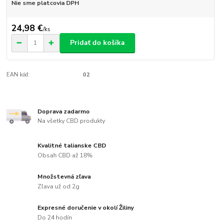
Nie sme platcovia DPH
24,98 €
/
ks
Pridať do košíka
EAN kód:
02
Doprava zadarmo
Na všetky CBD produkty
Kvalitné talianske CBD
Obsah CBD až 18%
Množstevná zľava
Zľava už od 2g
Expresné doručenie v okolí Žiliny
Do 24 hodín