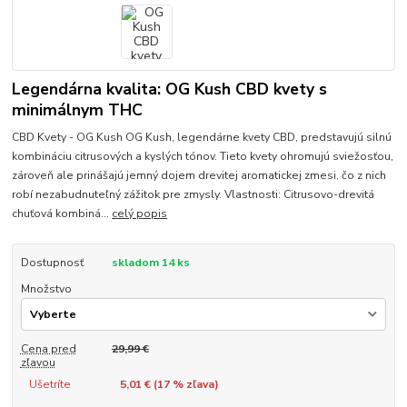
Legendárna kvalita: OG Kush CBD kvety s
minimálnym THC
CBD Kvety - OG Kush OG Kush, legendárne kvety CBD, predstavujú silnú
kombináciu citrusových a kyslých tónov. Tieto kvety ohromujú sviežosťou,
zároveň ale prinášajú jemný dojem drevitej aromatickej zmesi, čo z nich
robí nezabudnuteľný zážitok pre zmysly. Vlastnosti: Citrusovo-drevitá
chuťová kombiná...
celý popis
Dostupnosť
skladom 14 ks
Množstvo
Cena pred
29,99 €
zľavou
Ušetríte
5,01 € (
17
% zľava)