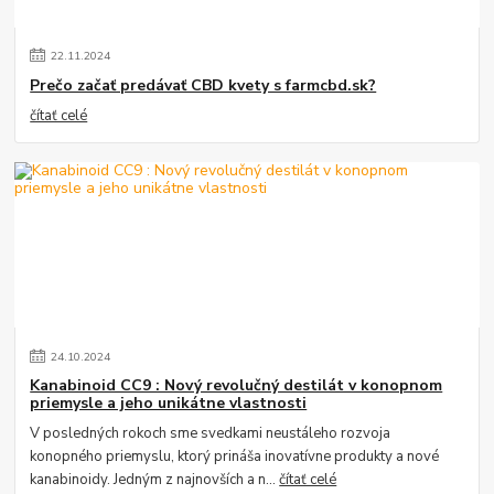
22
.
11
.
2024
Prečo začať predávať CBD kvety s farmcbd.sk?
čítať celé
24
.
10
.
2024
Kanabinoid CC9 : Nový revolučný destilát v konopnom
priemysle a jeho unikátne vlastnosti
V posledných rokoch sme svedkami neustáleho rozvoja
konopného priemyslu, ktorý prináša inovatívne produkty a nové
kanabinoidy. Jedným z najnovších a n...
čítať celé