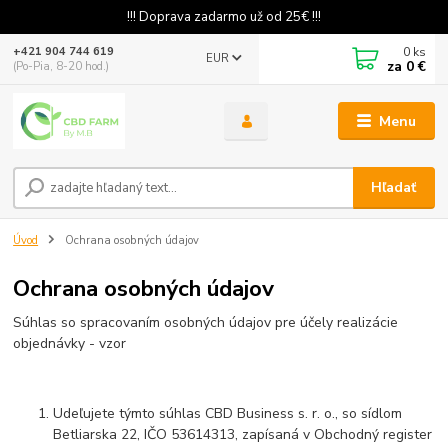
!!! Doprava zadarmo už od 25€ !!!
0
ks
+421 904 744 619
EUR
za
0 €
(Po-Pia, 8-20 hod.)
Menu
Hľadať
Úvod
Ochrana osobných údajov
Ochrana osobných údajov
Súhlas so spracovaním osobných údajov pre účely realizácie
objednávky - vzor
Udeľujete týmto súhlas CBD Business s. r. o., so sídlom
Betliarska 22, IČO 53614313, zapísaná v Obchodný register