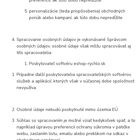
preferencií, ak túto dobu nepredĺžite.
personalizácie (teda prispôsobenia) obchodných
ponúk alebo kampaní, ak túto dobu nepredĺžite.
Spracovanie osobných údajov je vykonávané Správcom
osobných údajov, osobné údaje však môžu spracovávať aj
títo spracovatelia:
Poskytovateľ softvéru eshop-rychlo.sk
Prípadne ďalší poskytovatelia spracovateľských softvérov,
služieb a aplikácií, ktorých však v súčasnej dobe spoločnosť
nevyužíva.
Osobné údaje nebudú poskytnuté mimo územia EÚ.
Súhlas so spracovaním je možné vziať kedykoľvek späť, a to
napríklad úpravou preferencií ochrany súkromia v pätičke
webu, zaslaním listu, emailu alebo preklikom na odkaz v