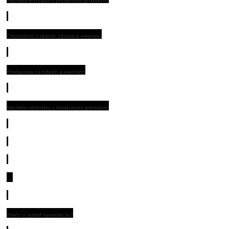
Majitelia e-shopov s prírodnými produktmi
Obchodníci v oblasti zdravia a wellness
Predajcovia na trhoch a eventoch
Majitelia obchodov s tabakovými potrebami
---
Prečo si vybrať farmcbd.sk?