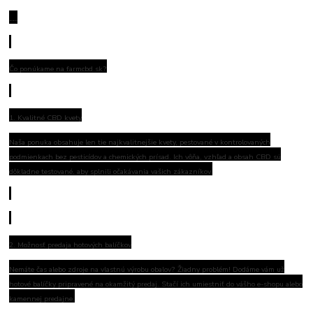
---
Čo ponúkame na farmcbd.sk?
1. Kvalitné CBD kvety
Naša ponuka obsahuje len tie najkvalitnejšie kvety, pestované v kontrolovaných
podmienkach bez pesticídov a chemických prísad. Ich vôňa, vzhľad a obsah CBD sú
dôkladne testované, aby splnili očakávania vašich zákazníkov.
2. Možnosť predaja hotových balíčkov
Nemáte čas alebo zdroje na vlastnú výrobu obalov? Žiadny problém! Dodáme vám už
hotové balíčky pripravené na okamžitý predaj. Stačí ich umiestniť do vášho e-shopu alebo
kamennej predajne.