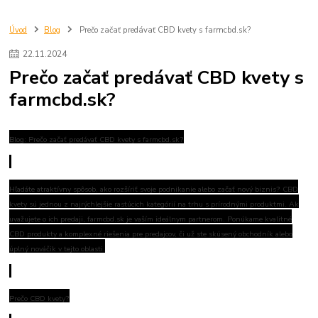
Úvod
Blog
Prečo začať predávať CBD kvety s farmcbd.sk?
22
.
11
.
2024
Prečo začať predávať CBD kvety s
farmcbd.sk?
Blog: Prečo začať predávať CBD kvety s farmcbd.sk?
Hľadáte atraktívny spôsob, ako rozšíriť svoje podnikanie alebo začať nový biznis? CBD
kvety sú jednou z najrýchlejšie rastúcich kategórií na trhu s prírodnými produktmi. Ak
uvažujete o ich predaji, farmcbd.sk je vaším ideálnym partnerom. Ponúkame kvalitné
CBD produkty a komplexné riešenia pre predajcov, či už ste skúsený obchodník alebo
úplný nováčik v tejto oblasti.
Prečo CBD kvety?