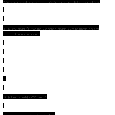
2. Vyberte si produkty: Vyberte si z našej širokej ponuky CBD kvetov a balíčkov.
3. Spustite predaj: Či už online, v kamennej predajni alebo na trhoch, s našimi
produktmi budete mať úspech.
---
Kto je ideálny predajca CBD kvetov?