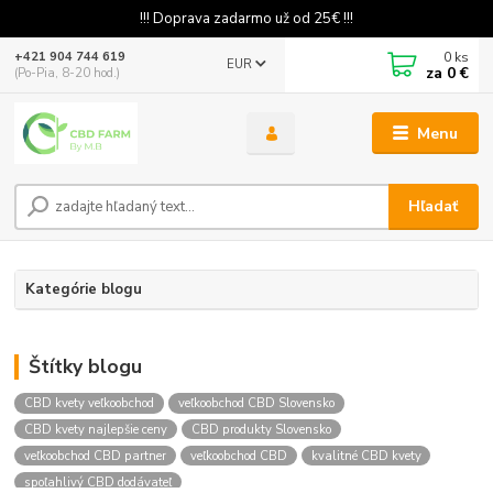
!!! Doprava zadarmo už od 25€ !!!
0
ks
+421 904 744 619
EUR
za
0 €
(Po-Pia, 8-20 hod.)
Menu
Hľadať
Kategórie blogu
Štítky blogu
CBD kvety veľkoobchod
veľkoobchod CBD Slovensko
CBD kvety najlepšie ceny
CBD produkty Slovensko
veľkoobchod CBD partner
veľkoobchod CBD
kvalitné CBD kvety
spoľahlivý CBD dodávateľ