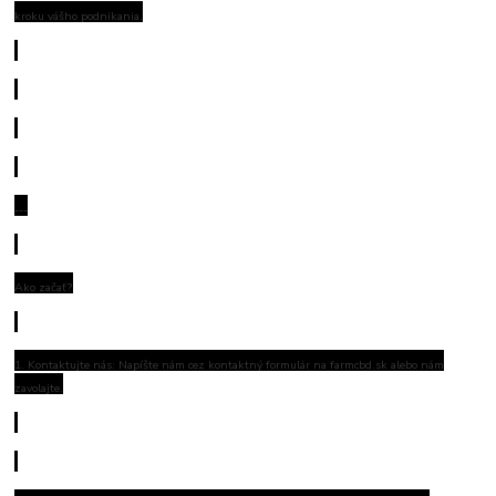
kroku vášho podnikania.
---
Ako začať?
1. Kontaktujte nás: Napíšte nám cez kontaktný formulár na farmcbd.sk alebo nám
zavolajte.