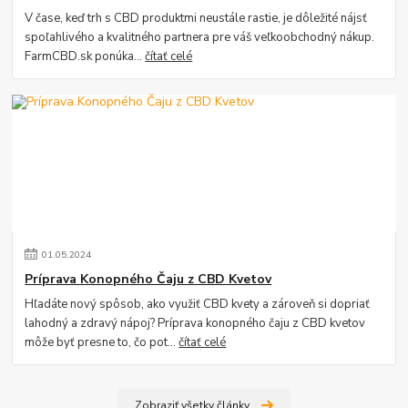
V čase, keď trh s CBD produktmi neustále rastie, je dôležité nájsť
spoľahlivého a kvalitného partnera pre váš veľkoobchodný nákup.
FarmCBD.sk ponúka...
čítať celé
01
.
05
.
2024
Príprava Konopného Čaju z CBD Kvetov
Hľadáte nový spôsob, ako využiť CBD kvety a zároveň si dopriať
lahodný a zdravý nápoj? Príprava konopného čaju z CBD kvetov
môže byť presne to, čo pot...
čítať celé
Zobraziť všetky články