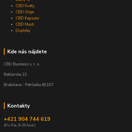
CBD Kvety
CBD Oleje
CBD Kapsule
CBD Masti
Doplnky
Kde nás nájdete
CBD Business s. r. o.
Betliarska 22
Bratislava - Petržalka 85107
Kontakty
+421 904 744 619
(Po-Pia, 8-20 hod.)