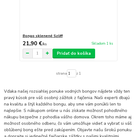
Bongo sklenené Szliff
21,90 €
Skladom 1 ks
/
ks
Pridať do košíka
strana
z 1
Vďaka našej rozsiahlej ponuke vodných bongov nájdete vždy ten
pravý kúsok pre váš osobný zážitok z fajčenia. Naši experti dbajú
na kvalitu a štýl každého bongu, aby sme vám ponúkli len to
najlepšie. S nákupom online u nás získate možnosť pohodlného
nákupu bezpečne z pohodlia vášho domova. Okrem toho máme aj
možnosť osobného odberu, čo vám umožňuje vidieť a vybrať si váš
obľúbený bong ešte pred zakúpením. Objavte našu širokú ponuku
a doprajte si jedinečné fajčiarske zážitky s našimi kvalitnými