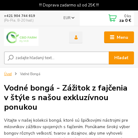
!!! Doprava zadarmo už od 25€ !!!
0
ks
+421 904 744 619
EUR
za
0 €
(Po-Pia, 8-20 hod.)
Menu
Hľadať
Úvod
Vodné Bongá
Vodné bongá - Zážitok z fajčenia
v štýle s našou exkluzívnou
ponukou
Vitajte v našej kolekcii bongá, ktoré sú špičkovými nástrojmi pre
milovníkov zážitkov spojených s fajčením. Ponúkame široký výber
bongov rôznych veľkostí, tvarov a dizajnov, aby sme vyhoveli