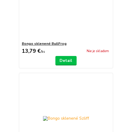
Bongo sklenené BullFrog
13,79 €
Nie je skladom
/
ks
Detail