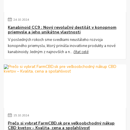
24
.
10
.
2024
Kanabinoid CC9 : Nový revolučný destilát v konopnom
priemysle a jeho unikátne vlastnosti
V posledných rokoch sme svedkami neustáleho rozvoja
konopného priemyslu, ktorý prináša inovatívne produkty a nové
kanabinoidy. Jedným z najnovších a n...
čítať celé
15
.
10
.
2024
Prečo si vybrať FarmCBD.sk pre veľkoobchodný nákup
CBD kvetov – Kvalita, cena a spoľahlivosť