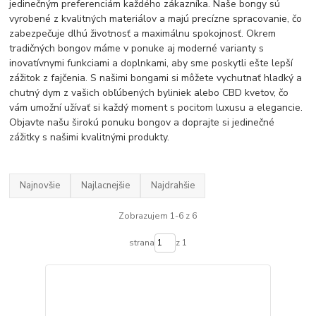
jedinečným preferenciám každého zákazníka. Naše bongy sú
vyrobené z kvalitných materiálov a majú precízne spracovanie, čo
zabezpečuje dlhú životnosť a maximálnu spokojnosť. Okrem
tradičných bongov máme v ponuke aj moderné varianty s
inovatívnymi funkciami a doplnkami, aby sme poskytli ešte lepší
zážitok z fajčenia. S našimi bongami si môžete vychutnať hladký a
chutný dym z vašich obľúbených byliniek alebo CBD kvetov, čo
vám umožní užívať si každý moment s pocitom luxusu a elegancie.
Objavte našu širokú ponuku bongov a doprajte si jedinečné
zážitky s našimi kvalitnými produkty.
Najnovšie
Najlacnejšie
Najdrahšie
Zobrazujem 1-6 z 6
strana
z 1