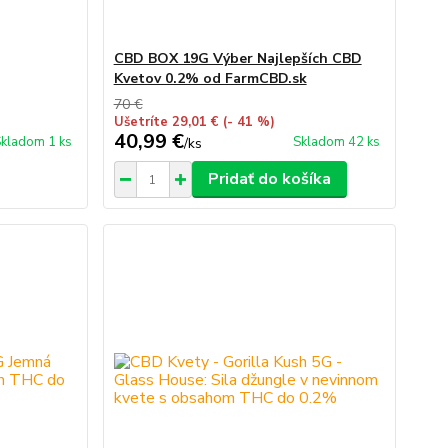
CBD BOX 19G Výber Najlepších CBD
Kvetov 0.2% od FarmCBD.sk
70 €
Ušetríte 29,01 €
(- 41 %)
40,99 €
kladom 1 ks
Skladom 42 ks
/
ks
Pridať do košíka