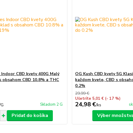
 Indoor CBD kvety 400G Malý
OG Kush CBD kvety 5G Klasi
 s obsahom CBD 10.8% a THC
každom kvete, CBD s obsa
0.2%
29,99 €
Ušetríte 5,01 €
(- 17 %)
24,98 €
Skladom 2 G
sk
/
G
/
ks
Pridať do košíka
Výber množstv