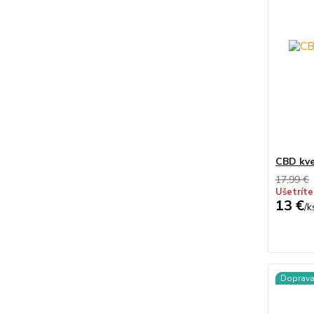
CBD kv
17,99 €
Ušetríte
13 €
/
k
Doprav