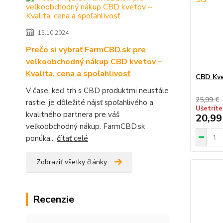
15.10.2024
Prečo si vybrať FarmCBD.sk pre
veľkoobchodný nákup CBD kvetov –
Kvalita, cena a spoľahlivosť
CBD Kve
V čase, keď trh s CBD produktmi neustále
25,99 €
rastie, je dôležité nájsť spoľahlivého a
Ušetríte
kvalitného partnera pre váš
20,99
veľkoobchodný nákup. FarmCBD.sk
ponúka...
čítať celé
Zobraziť všetky články
Recenzie