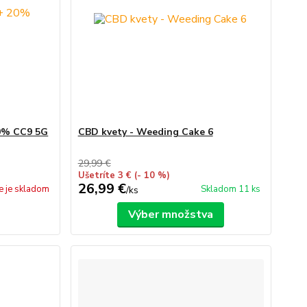
20% CC9 5G
CBD kvety - Weeding Cake 6
29,99 €
Ušetríte 3 €
(- 10 %)
26,99 €
e je skladom
Skladom 11 ks
/
ks
Výber množstva