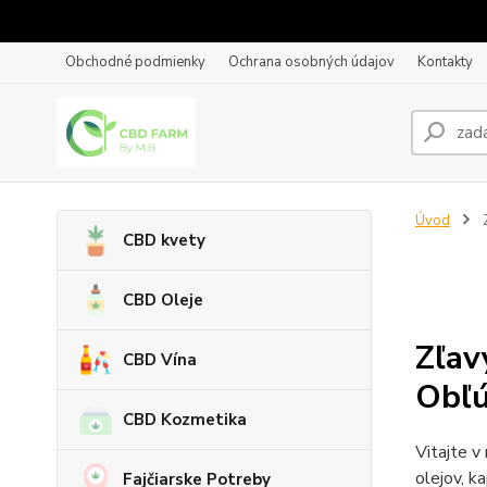
Obchodné podmienky
Ochrana osobných údajov
Kontakty
Úvod
CBD kvety
CBD Oleje
Zľav
CBD Vína
Obľú
CBD Kozmetika
Vitajte v
olejov, k
Fajčiarske Potreby