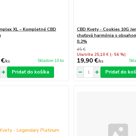
mplex XL – Kompletné CBD
CBD Kvety - Cookies 10G J
e
chuťová harmónia s obsah
0.2%
45 €
Ušetríte 25,10 €
(- 56 %)
 €
19,90 €
Skladom 10 ks
Skl
/
ks
/
ks
Pridať do košíka
Pridať do koš