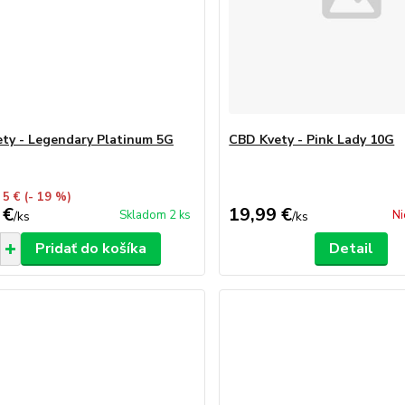
ty - Legendary Platinum 5G
CBD Kvety - Pink Lady 10G
 5 €
(- 19 %)
 €
19,99 €
Skladom 2 ks
Ni
/
ks
/
ks
Pridať do košíka
Detail