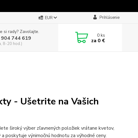
Prihlásenie
EUR
e si rady? Zavolajte.
0
ks
 904 744 619
za
0 €
a, 8-20 hod.)
ty - Ušetrite na Vašich
dete široký výber zľavnených položiek vrátane kvetov,
aný a poskytuje výnimočnú hodnotu za výhodné ceny.