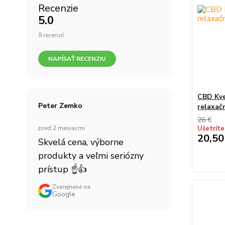
Recenzie
5.0
9 recenzií
NAPÍSAŤ RECENZIU
CBD Kve
Peter Zemko
relaxač
26 €
pred 2 mesiacmi
Ušetríte
20,50
Skvelá cena, výborne
produkty a veľmi seriózny
prístup ☝👍
Zverejnené na
Google