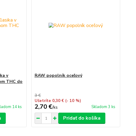
ka v
RAW popolník oceľový
hom THC do
3 €
Ušetríte 0,30 €
(- 10 %)
2,70 €
ladom 14 ks
Skladom 3 ks
/
ks
a
Pridať do košíka