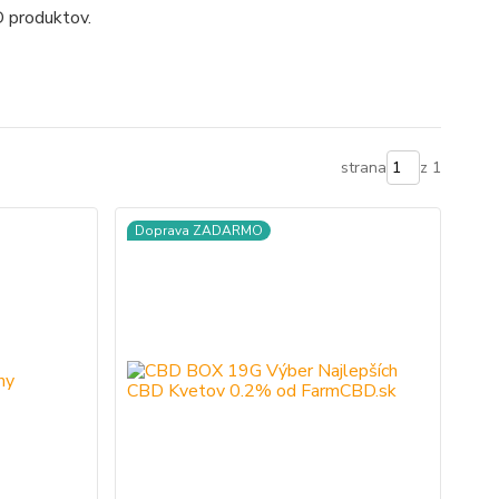
D produktov.
strana
z 1
Doprava ZADARMO