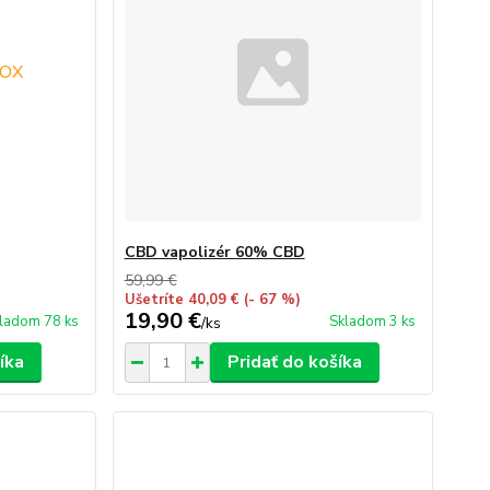
CBD vapolizér 60% CBD
59,99 €
Ušetríte 40,09 €
(- 67 %)
19,90 €
ladom 78 ks
Skladom 3 ks
/
ks
íka
Pridať do košíka