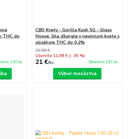
emná
CBD Kvety - Gorilla Kush 5G - Glass
om THC do
House: Sila džungle v nevinnom kvete s
obsahom THC do 0.2%
32,99 €
Ušetríte 11,99 €
(- 36 %)
21 €
adom 140 ks
Skladom 191 ks
/
ks
íka
Výber množstva