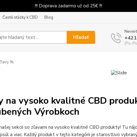
!!! Doprava zadarmo už od 25€ !!!
Časté otázky k CBD
Blog
Neviet
Hľadať
+421
(Po-Pi
Zľavy %
y na vysoko kvalitné CBD produk
bených Výrobkoch
 našej sekcii so zľavami na vysoko kvalitné CBD produkty! Tu náj
apsúl a viac. Každý produkt v tejto kategórii je starostlivo vybr