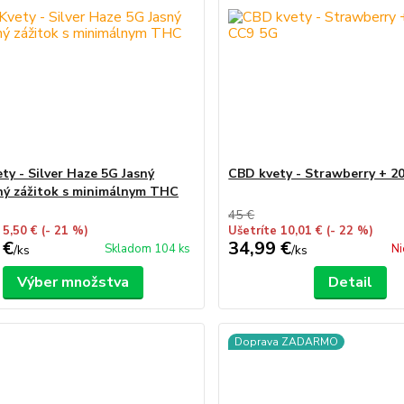
ty - Silver Haze 5G Jasný
CBD kvety - Strawberry + 
ný zážitok s minimálnym THC
45 €
 5,50 €
(- 21 %)
Ušetríte 10,01 €
(- 22 %)
 €
34,99 €
Skladom 104 ks
Ni
/
ks
/
ks
Výber množstva
Detail
Doprava ZADARMO