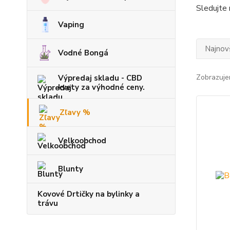
Sledujte 
Vaping
Najnov
Vodné Bongá
Zobrazuje
Výpredaj skladu - CBD
kvety za výhodné ceny.
Zľavy %
Velkoobchod
Blunty
Kovové Drtičky na bylinky a
trávu