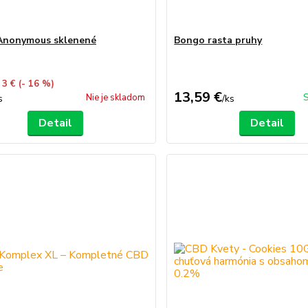
Anonymous sklenené
Bongo rasta pruhy
 3 €
(- 16 %)
13,59 €
Nie je skladom
S
s
/
ks
Detail
Detail