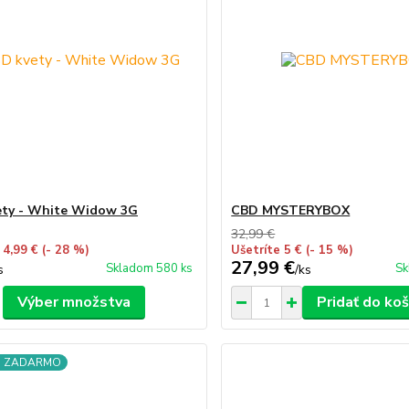
ety - White Widow 3G
CBD MYSTERYBOX
32,99 €
 4,99 €
(- 28 %)
Ušetríte 5 €
(- 15 %)
27,99 €
Skladom 580 ks
Sk
s
/
ks
Výber množstva
Pridať do koš
a ZADARMO