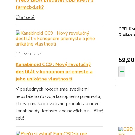
Prečo začať predávať CBD kvety s
farmcbd.sk?
čítať celé
CBD Ko
Riešeni
24.10.2024
59,90
Kanabinoid CC9 : Nový revolučný
destilát v konopnom priemysle a
jeho unikátne vlastnosti
V posledných rokoch sme svedkami
neustáleho rozvoja konopného priemyslu,
ktorý prináša inovatívne produkty a nové
kanabinoidy. Jedným z najnovších a n...
čítať
celé