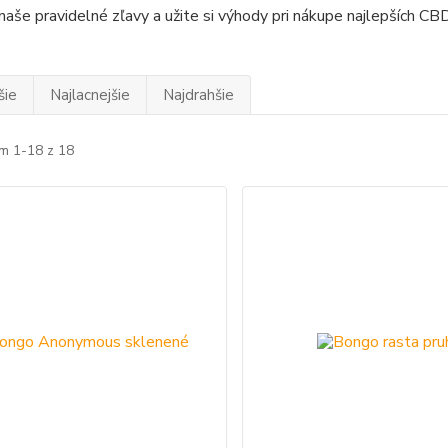
naše pravidelné zľavy a užite si výhody pri nákupe najlepších CB
šie
Najlacnejšie
Najdrahšie
m 1-18 z 18