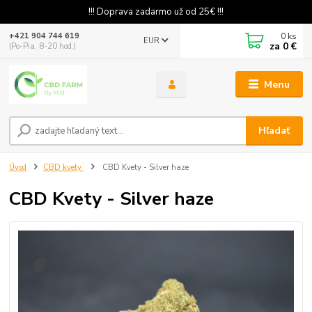
!!! Doprava zadarmo už od 25€ !!!
0
ks
+421 904 744 619
EUR
za
0 €
(Po-Pia, 8-20 hod.)
Menu
Hľadať
Úvod
CBD kvety
CBD Kvety - Silver haze
CBD Kvety - Silver haze