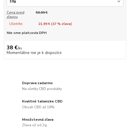
Cena pred
59,99 €
zľavou
Ušetríte
21,99 € (
37
% zľava)
Nie sme platcovia DPH
38 €
/
ks
Momentálne nie je k dispozícii
Doprava zadarmo
Na všetky CBD produkty
Kvalitné talianske CBD
Obsah CBD až 18%
Množstevná zľava
Zľava už od 2g