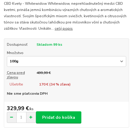
CBD Kvety - Whitewidow Whitewidow, neprehliadnuteľný medzi CBD
kvetmi, prináša jemnú kombináciu výrazných chuťových a aromatických
vlastností. Svojím špecifickým mixom sviežich, kvetinových a citrusových
tónov sa stáva skutočnou lahôdkou pre milovníkov vôní a chuťových
zážitkov. Vlastnosti: Unikátn...
celý popis
Dostupnosť
Skladom 99 ks
Množstvo
Cena pred
499,99 €
zľavou
Ušetríte
170 € (
34
% zľava)
Nie sme platcovia DPH
329,99 €
/
ks
Pridať do košíka