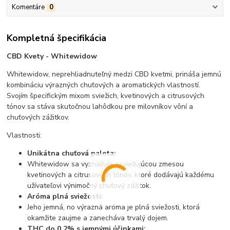
Komentáre
0
Kompletná špecifikácia
CBD Kvety - Whitewidow
Whitewidow, neprehliadnuteľný medzi CBD kvetmi, prináša jemnú
kombináciu výrazných chuťových a aromatických vlastností.
Svojím špecifickým mixom sviežich, kvetinových a citrusových
tónov sa stáva skutočnou lahôdkou pre milovníkov vôní a
chuťových zážitkov.
Vlastnosti:
Unikátna chuťová paleta:
Whitewidow sa vyznačuje osviežujúcou zmesou
kvetinových a citrusových tónov, ktoré dodávajú každému
užívateľovi výnimočný chuťový zážitok.
Aróma plná sviežosti:
Jeho jemná, no výrazná aróma je plná sviežosti, ktorá
okamžite zaujme a zanecháva trvalý dojem.
THC do 0.2% s jemnými účinkami: