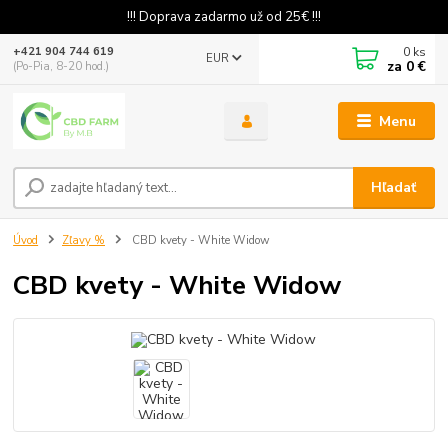
!!! Doprava zadarmo už od 25€ !!!
0
ks
+421 904 744 619
EUR
za
0 €
(Po-Pia, 8-20 hod.)
Menu
Hľadať
Úvod
Zľavy %
CBD kvety - White Widow
CBD kvety - White Widow