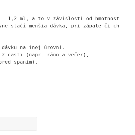
 – 1,2 ml, a to v závislosti od hmotnosti,
vne stačí menšia dávka, pri zápale či chorobe
 dávku na inej úrovni.
 2 časti (napr. ráno a večer),
red spaním).
