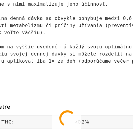
ne s nimi maximalizuje jeho účinnosť.

lna denná dávka sa obvykle pohybuje medzi 0,6
sti metabolizmu či príčiny užívania (preventí
k voľte väčšiu).

om na vyššie uvedené má každý svoju optimálnu
ciu svojej dennej dávky si môžete rozdeliť na
ju aplikovať iba 1× za deň (odporúčame večer p
etre
 THC
<0,2%