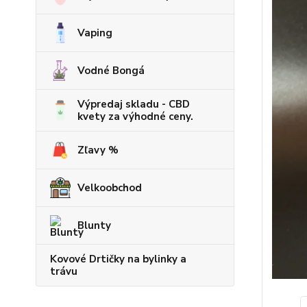
Vaping
Vodné Bongá
Výpredaj skladu - CBD
kvety za výhodné ceny.
Zľavy %
Velkoobchod
Blunty
Kovové Drtičky na bylinky a
trávu