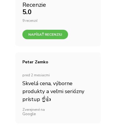
Recenzie
5.0
9 recenzií
NAPÍSAŤ RECENZIU
Peter Zemko
pred 2 mesiacmi
Skvelá cena, výborne
produkty a veľmi seriózny
prístup ☝👍
Zverejnené na
Google