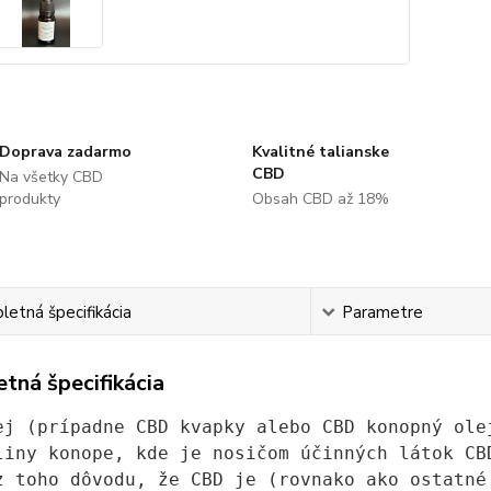
Doprava zadarmo
Kvalitné talianske
CBD
Na všetky CBD
produkty
Obsah CBD až 18%
etná špecifikácia
Parametre
tná špecifikácia
ej (prípadne CBD kvapky alebo CBD konopný ole
liny konope, kde je nosičom účinných látok CB
z toho dôvodu, že CBD je (rovnako ako ostatné