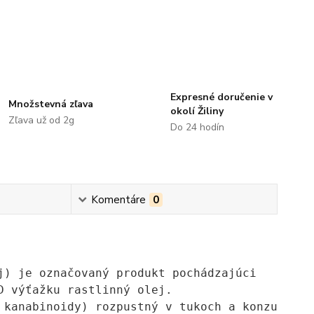
Expresné doručenie v
Množstevná zľava
okolí Žiliny
Zľava už od 2g
Do 24 hodín
Komentáre
0
j) je označovaný produkt pochádzajúci
D výťažku rastlinný olej.
 kanabinoidy) rozpustný v tukoch a konzumácia