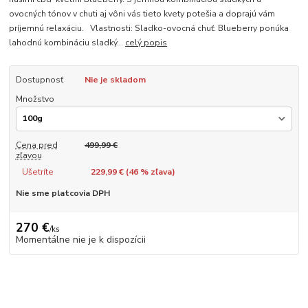
ovocných tónov v chuti aj vôni vás tieto kvety potešia a doprajú vám
príjemnú relaxáciu. Vlastnosti: Sladko-ovocná chuť: Blueberry ponúka
lahodnú kombináciu sladký...
celý popis
Dostupnosť
Nie je skladom
Množstvo
Cena pred
499,99 €
zľavou
Ušetríte
229,99 € (
46
% zľava)
Nie sme platcovia DPH
270 €
/
ks
Momentálne nie je k dispozícii