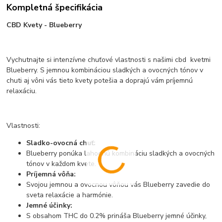
Kompletná špecifikácia
CBD Kvety - Blueberry
Vychutnajte si intenzívne chuťové vlastnosti s našimi cbd kvetmi
Blueberry. S jemnou kombináciou sladkých a ovocných tónov v
chuti aj vôni vás tieto kvety potešia a doprajú vám príjemnú
relaxáciu.
Vlastnosti:
Sladko-ovocná chuť:
Blueberry ponúka lahodnú kombináciu sladkých a ovocných
tónov v každom kvete.
Príjemná vôňa:
Svojou jemnou a ovocnou vôňou vás Blueberry zavedie do
sveta relaxácie a harmónie.
Jemné účinky:
S obsahom THC do 0.2% prináša Blueberry jemné účinky,