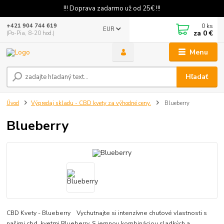
!!! Doprava zadarmo už od 25€ !!!
0
ks
+421 904 744 619
EUR
za
0 €
(Po-Pia, 8-20 hod.)
Menu
Hľadať
Úvod
Výpredaj skladu - CBD kvety za výhodné ceny.
Blueberry
Blueberry
CBD Kvety - Blueberry Vychutnajte si intenzívne chuťové vlastnosti s
našimi cbd kvetmi Blueberry. S jemnou kombináciou sladkých a