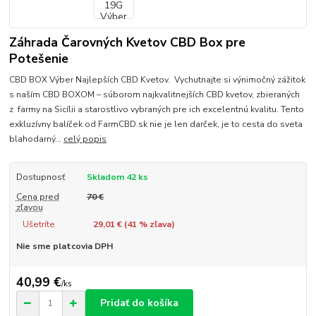
Záhrada Čarovných Kvetov CBD Box pre
Potešenie
CBD BOX Výber Najlepších CBD Kvetov. Vychutnajte si výnimočný zážitok
s naším CBD BOXOM – súborom najkvalitnejších CBD kvetov, zbieraných
z farmy na Sicílii a starostlivo vybraných pre ich excelentnú kvalitu. Tento
exkluzívny balíček od FarmCBD.sk nie je len darček, je to cesta do sveta
blahodarný...
celý popis
Dostupnosť
Skladom 42 ks
Cena pred
70 €
zľavou
Ušetríte
29,01 € (
41
% zľava)
Nie sme platcovia DPH
40,99 €
/
ks
Pridať do košíka