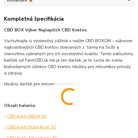
Komentáre
0
Kompletná špecifikácia
CBD BOX Výber Najlepších CBD Kvetov.
Vychutnajte si výnimočný zážitok s naším CBD BOXOM – súborom
najkvalitnejších CBD kvetov, zbieraných z farmy na Sicílii a
starostlivo vybraných pre ich excelentnú kvalitu. Tento exkluzívny
balíček od FarmCBD.sk nie je len darček, je to cesta do sveta
blahodarných účinkov CBD kvetov. Ideálny pre milovníkov prírody
a zdravia.
Ideálny darček pre milovníka prírody ✌🏻
Obsah balenia:
-
CBD kvety N6LM 3G
- CBD kvety Buba Kush 3G
- CBD kvety Strawberry 3G