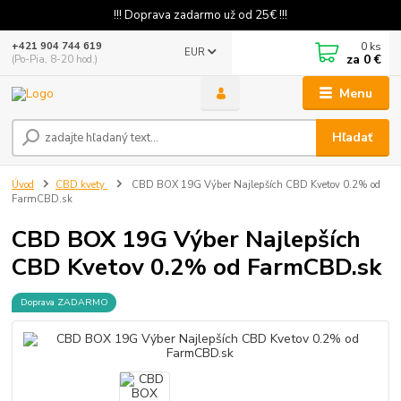
!!! Doprava zadarmo už od 25€ !!!
0
ks
+421 904 744 619
EUR
za
0 €
(Po-Pia, 8-20 hod.)
Menu
Hľadať
Úvod
CBD kvety
CBD BOX 19G Výber Najlepších CBD Kvetov 0.2% od
FarmCBD.sk
CBD BOX 19G Výber Najlepších
CBD Kvetov 0.2% od FarmCBD.sk
Doprava ZADARMO