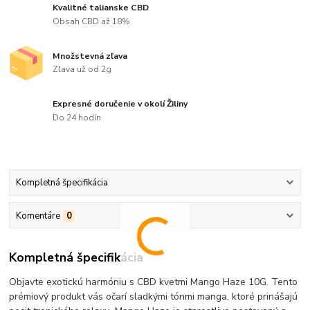
Kvalitné talianske CBD
Obsah CBD až 18%
Množstevná zľava
Zľava už od 2g
Expresné doručenie v okolí Žiliny
Do 24 hodín
Kompletná špecifikácia
Komentáre
0
Kompletná špecifikácia
Objavte exotickú harmóniu s CBD kvetmi Mango Haze 10G. Tento
prémiový produkt vás očarí sladkými tónmi manga, ktoré prinášajú