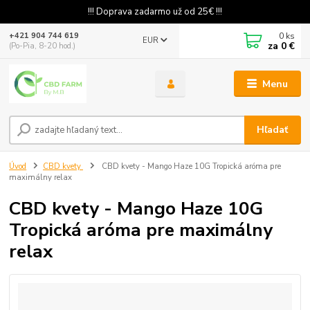
!!! Doprava zadarmo už od 25€ !!!
0
ks
+421 904 744 619
EUR
za
0 €
(Po-Pia, 8-20 hod.)
Menu
Hľadať
Úvod
CBD kvety
CBD kvety - Mango Haze 10G Tropická aróma pre
maximálny relax
CBD kvety - Mango Haze 10G
Tropická aróma pre maximálny
relax