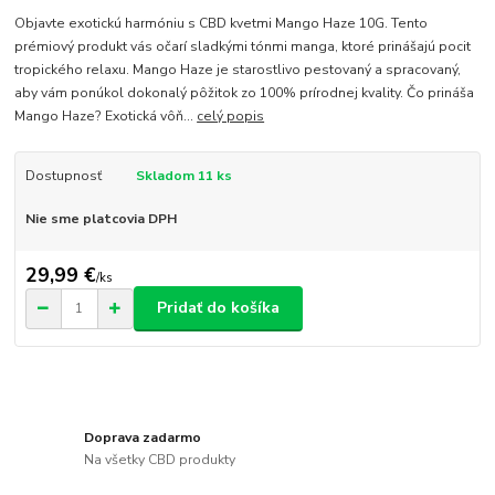
Objavte exotickú harmóniu s CBD kvetmi Mango Haze 10G. Tento
prémiový produkt vás očarí sladkými tónmi manga, ktoré prinášajú pocit
tropického relaxu. Mango Haze je starostlivo pestovaný a spracovaný,
aby vám ponúkol dokonalý pôžitok zo 100% prírodnej kvality. Čo prináša
Mango Haze? Exotická vôň...
celý popis
Dostupnosť
Skladom 11 ks
Nie sme platcovia DPH
29,99 €
/
ks
Pridať do košíka
Doprava zadarmo
Na všetky CBD produkty