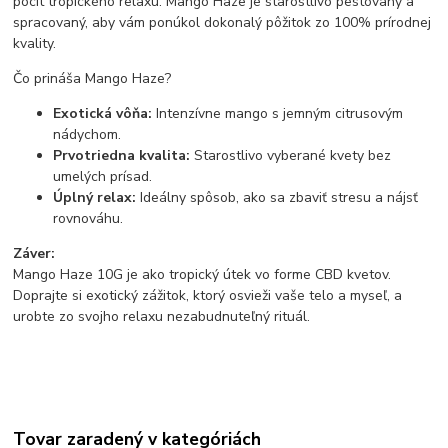
pocit tropického relaxu. Mango Haze je starostlivo pestovaný a
spracovaný, aby vám ponúkol dokonalý pôžitok zo 100% prírodnej
kvality.
Čo prináša Mango Haze?
Exotická vôňa:
Intenzívne mango s jemným citrusovým
nádychom.
Prvotriedna kvalita:
Starostlivo vyberané kvety bez
umelých prísad.
Úplný relax:
Ideálny spôsob, ako sa zbaviť stresu a nájsť
rovnováhu.
Záver:
Mango Haze 10G je ako tropický útek vo forme CBD kvetov.
Doprajte si exotický zážitok, ktorý osvieži vaše telo a myseľ, a
urobte zo svojho relaxu nezabudnuteľný rituál.
Tovar zaradený v kategóriách