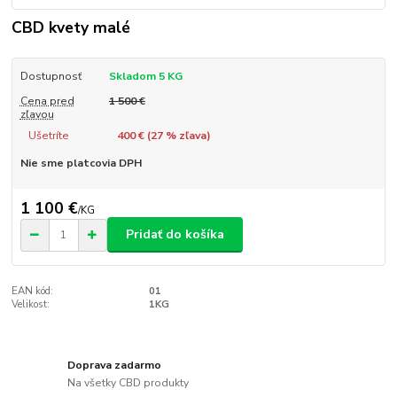
CBD kvety malé
Dostupnosť
Skladom 5 KG
Cena pred
1 500 €
zľavou
Ušetríte
400 € (
27
% zľava)
Nie sme platcovia DPH
1 100 €
/
KG
Pridať do košíka
EAN kód:
01
Velikost:
1KG
Doprava zadarmo
Na všetky CBD produkty