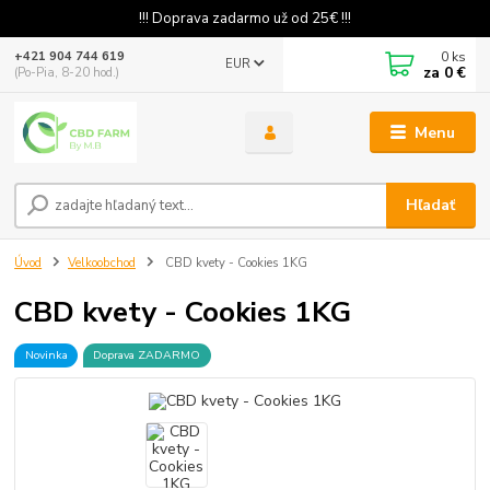
!!! Doprava zadarmo už od 25€ !!!
0
ks
+421 904 744 619
EUR
za
0 €
(Po-Pia, 8-20 hod.)
Menu
Hľadať
Úvod
Velkoobchod
CBD kvety - Cookies 1KG
CBD kvety - Cookies 1KG
Novinka
Doprava ZADARMO