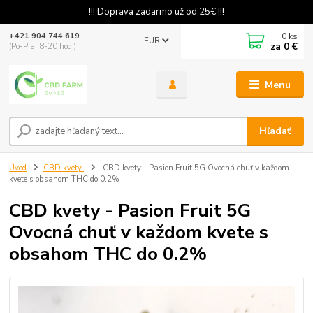
!!! Doprava zadarmo už od 25€ !!!
0
ks
+421 904 744 619
EUR
za
0 €
(Po-Pia, 8-20 hod.)
Menu
Hľadať
Úvod
CBD kvety
CBD kvety - Pasion Fruit 5G Ovocná chuť v každom
kvete s obsahom THC do 0.2%
CBD kvety - Pasion Fruit 5G
Ovocná chuť v každom kvete s
obsahom THC do 0.2%