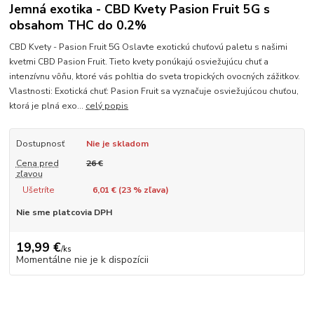
Jemná exotika - CBD Kvety Pasion Fruit 5G s
obsahom THC do 0.2%
CBD Kvety - Pasion Fruit 5G Oslavte exotickú chuťovú paletu s našimi
kvetmi CBD Pasion Fruit. Tieto kvety ponúkajú osviežujúcu chuť a
intenzívnu vôňu, ktoré vás pohltia do sveta tropických ovocných zážitkov.
Vlastnosti: Exotická chuť: Pasion Fruit sa vyznačuje osviežujúcou chuťou,
ktorá je plná exo...
celý popis
Dostupnosť
Nie je skladom
Cena pred
26 €
zľavou
Ušetríte
6,01 € (
23
% zľava)
Nie sme platcovia DPH
19,99 €
/
ks
Momentálne nie je k dispozícii