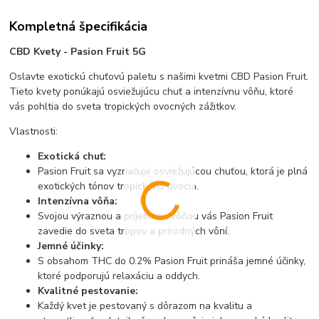
Kompletná špecifikácia
CBD Kvety - Pasion Fruit 5G
Oslavte exotickú chuťovú paletu s našimi kvetmi CBD Pasion Fruit.
Tieto kvety ponúkajú osviežujúcu chuť a intenzívnu vôňu, ktoré
vás pohltia do sveta tropických ovocných zážitkov.
Vlastnosti:
Exotická chuť:
Pasion Fruit sa vyznačuje osviežujúcou chuťou, ktorá je plná
exotických tónov tropického ovocia.
Intenzívna vôňa:
Svojou výraznou a príjemnou vôňou vás Pasion Fruit
zavedie do sveta tropov a prírodných vôní.
Jemné účinky:
S obsahom THC do 0.2% Pasion Fruit prináša jemné účinky,
ktoré podporujú relaxáciu a oddych.
Kvalitné pestovanie:
Každý kvet je pestovaný s dôrazom na kvalitu a