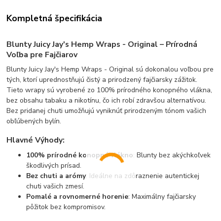
Kompletná špecifikácia
Blunty Juicy Jay's Hemp Wraps - Original – Prírodná
Voľba pre Fajčiarov
Blunty Juicy Jay's Hemp Wraps - Original sú dokonalou voľbou pre
tých, ktorí uprednostňujú čistý a prirodzený fajčiarsky zážitok.
Tieto wrapy sú vyrobené zo 100% prírodného konopného vlákna,
bez obsahu tabaku a nikotínu, čo ich robí zdravšou alternatívou.
Bez pridanej chuti umožňujú vyniknúť prirodzeným tónom vašich
obľúbených bylín.
Hlavné Výhody:
100% prírodné konopné vlákno
: Blunty bez akýchkoľvek
škodlivých prísad.
Bez chuti a arómy
: Ideálne na zdôraznenie autentickej
chuti vašich zmesí.
Pomalé a rovnomerné horenie
: Maximálny fajčiarsky
pôžitok bez kompromisov.