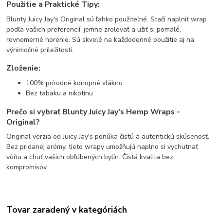
Použitie a Praktické Tipy:
Blunty Juicy Jay's Original sú ľahko použiteľné. Stačí naplniť wrap
podľa vašich preferencií, jemne zrolovať a užiť si pomalé,
rovnomerné horenie. Sú skvelé na každodenné použitie aj na
výnimočné príležitosti.
Zloženie:
100% prírodné konopné vlákno
Bez tabaku a nikotínu
Prečo si vybrať Blunty Juicy Jay's Hemp Wraps -
Original?
Original verzia od Juicy Jay's ponúka čistú a autentickú skúsenosť.
Bez pridanej arómy, tieto wrapy umožňujú naplno si vychutnať
vôňu a chuť vašich obľúbených bylín. Čistá kvalita bez
kompromisov.
Tovar zaradený v kategóriách