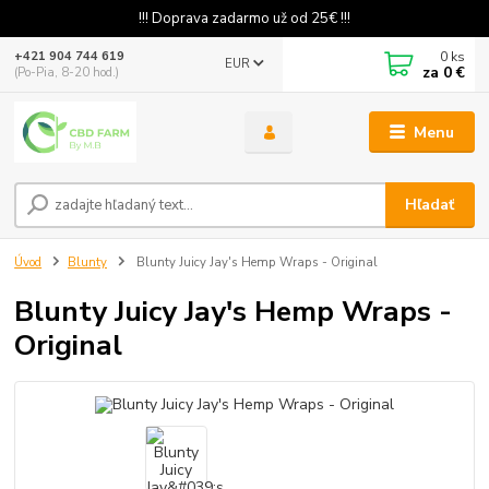
!!! Doprava zadarmo už od 25€ !!!
0
ks
+421 904 744 619
EUR
za
0 €
(Po-Pia, 8-20 hod.)
Menu
Hľadať
Úvod
Blunty
Blunty Juicy Jay's Hemp Wraps - Original
Blunty Juicy Jay's Hemp Wraps -
Original