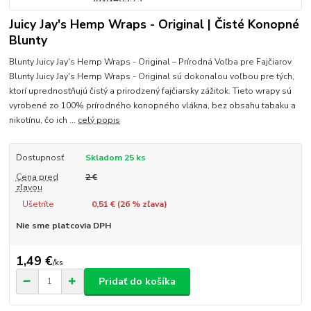
Juicy Jay's Hemp Wraps - Original | Čisté Konopné
Blunty
Blunty Juicy Jay's Hemp Wraps - Original – Prírodná Voľba pre Fajčiarov
Blunty Juicy Jay's Hemp Wraps - Original sú dokonalou voľbou pre tých,
ktorí uprednostňujú čistý a prirodzený fajčiarsky zážitok. Tieto wrapy sú
vyrobené zo 100% prírodného konopného vlákna, bez obsahu tabaku a
nikotínu, čo ich ...
celý popis
Dostupnosť
Skladom 25 ks
Cena pred
2 €
zľavou
Ušetríte
0,51 € (
26
% zľava)
Nie sme platcovia DPH
1,49 €
/
ks
Pridať do košíka