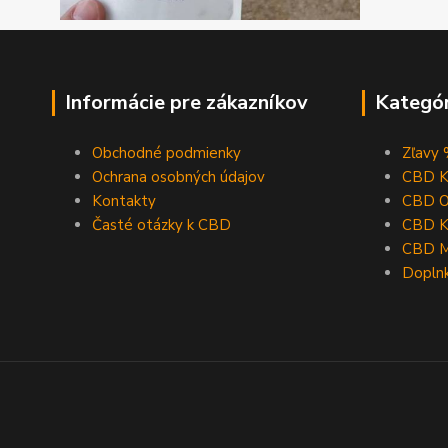
Informácie pre zákazníkov
Kategór
Obchodné podmienky
Zľavy
Ochrana osobných údajov
CBD K
Kontakty
CBD O
Časté otázky k CBD
CBD K
CBD M
Dopln