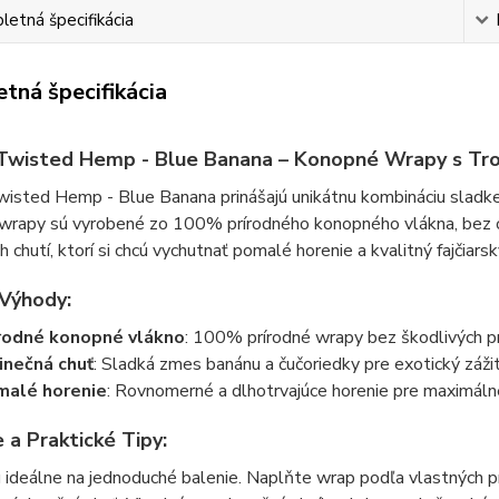
etná špecifikácia
tná špecifikácia
Twisted Hemp - Blue Banana – Konopné Wrapy s Tro
isted Hemp - Blue Banana prinášajú unikátnu kombináciu sladkej 
wrapy sú vyrobené zo 100% prírodného konopného vlákna, bez ob
h chutí, ktorí si chcú vychutnať pomalé horenie a kvalitný fajčiarsk
Výhody:
rodné konopné vlákno
: 100% prírodné wrapy bez škodlivých pr
inečná chuť
: Sladká zmes banánu a čučoriedky pre exotický záži
malé horenie
: Rovnomerné a dlhotrvajúce horenie pre maximáln
e a Praktické Tipy:
 ideálne na jednoduché balenie. Naplňte wrap podľa vlastných pr