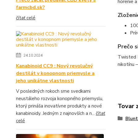
Prečo začať predávať CBD kvety s
horenie a
farmcbd.sk?
Zloženi
čítať celé
100
Prí
Prečo s
24.10.2024
Twisted H
nikotínu 
Kanabinoid CC9 : Nový revolučný
destilát v konopnom priemysle a
jeho unikátne vlastnosti
V posledných rokoch sme svedkami
neustáleho rozvoja konopného priemyslu,
Tovar 
ktorý prináša inovatívne produkty a nové
kanabinoidy. Jedným z najnovších a n...
čítať
Blunt
celé