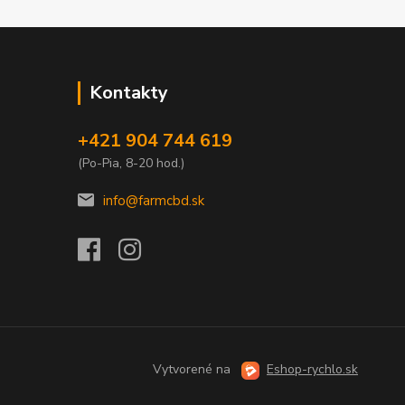
Kontakty
+421 904 744 619
(Po-Pia, 8-20 hod.)
info@farmcbd.sk
Vytvorené na
Eshop-rychlo.sk