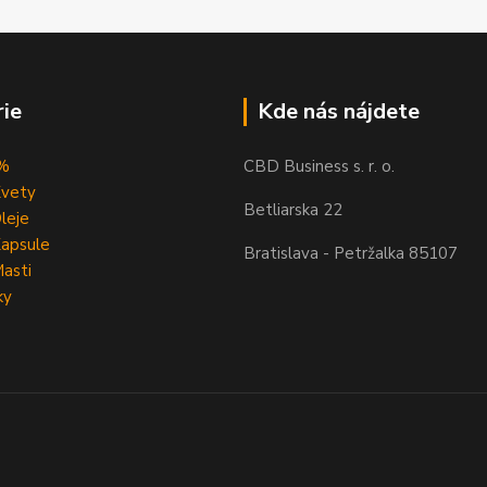
ie
Kde nás nájdete
 %
CBD Business s. r. o.
vety
Betliarska 22
leje
apsule
Bratislava - Petržalka 85107
asti
ky