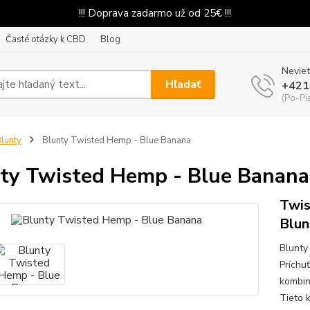
!!! Doprava zadarmo už od 25€ !!!
Časté otázky k CBD
Blog
Neviet
Hľadať
+421
(Po-Pi
lunty
Blunty Twisted Hemp - Blue Banana
ty Twisted Hemp - Blue Banana
Twis
Blun
Blunty
Príchu
kombin
Tieto 