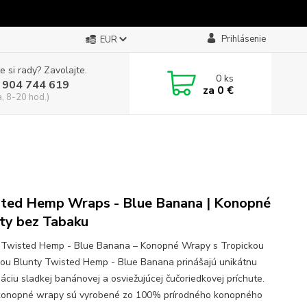
Prihlásenie
EUR
e si rady? Zavolajte.
0
ks
 904 744 619
za
0 €
a, 8-20 hod.)
ted Hemp Wraps - Blue Banana | Konopné
ty bez Tabaku
 Twisted Hemp - Blue Banana – Konopné Wrapy s Tropickou
ťou Blunty Twisted Hemp - Blue Banana prinášajú unikátnu
áciu sladkej banánovej a osviežujúcej čučoriedkovej príchute.
konopné wrapy sú vyrobené zo 100% prírodného konopného