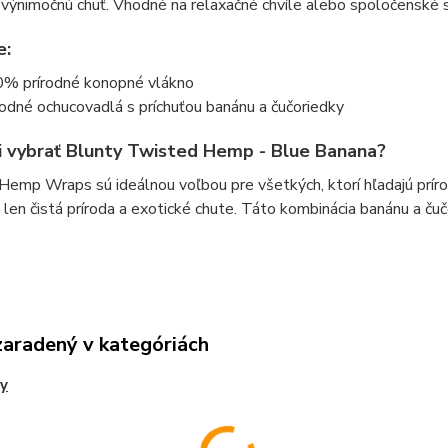
 výnimočnú chuť. Vhodné na relaxačné chvíle alebo spoločenské s
e:
% prírodné konopné vlákno
rodné ochucovadlá s príchuťou banánu a čučoriedky
i vybrať Blunty Twisted Hemp - Blue Banana?
emp Wraps sú ideálnou voľbou pre všetkých, ktorí hľadajú príro
– len čistá príroda a exotické chute. Táto kombinácia banánu a ču
zaradený v kategóriách
y