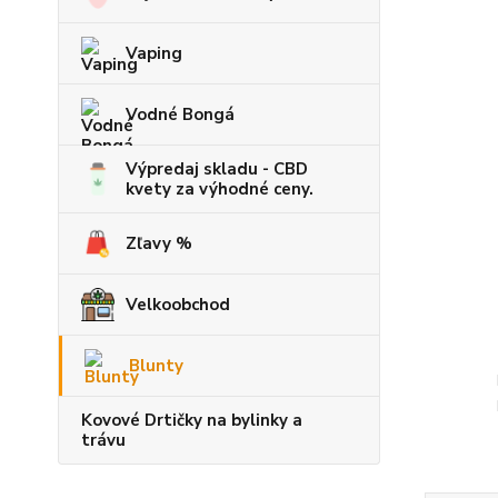
Vaping
Vodné Bongá
Výpredaj skladu - CBD
kvety za výhodné ceny.
Zľavy %
Velkoobchod
Blunty
Kovové Drtičky na bylinky a
trávu