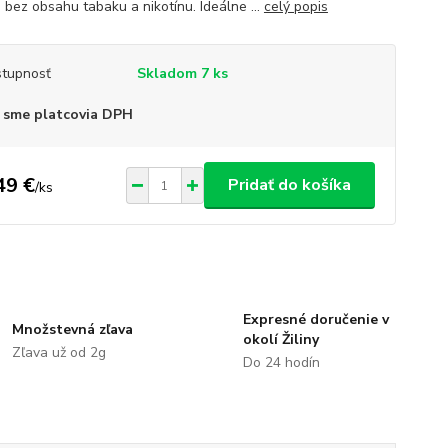
 bez obsahu tabaku a nikotínu. Ideálne ...
celý popis
tupnosť
Skladom 7 ks
 sme platcovia DPH
49 €
Pridať do košíka
/
ks
Expresné doručenie v
Množstevná zľava
okolí Žiliny
Zľava už od 2g
Do 24 hodín