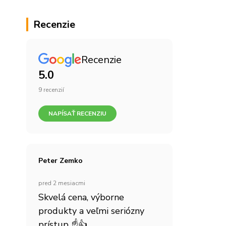
Recenzie
Recenzie
5.0
9 recenzií
NAPÍSAŤ RECENZIU
Peter Zemko
pred 2 mesiacmi
Skvelá cena, výborne
produkty a veľmi seriózny
prístup ☝👍