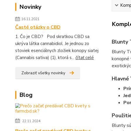
Kompl
Novinky
16.11.2021
Komple
Časté otázky o CBD
1. Čo je CBD? Pod skratkou CBD sa
Blunty 
ukrýva látka cannabidiol. Je jednou zo
stoviek esenciálnych zložiek konopy siatej
Blunty Tw
(Cannabis sativa) (1), ktorá s...
čítať celé
konopné 
exotickýc
Zobraziť všetky novinky
Hlavné 
Prí
Blog
Jed
Po
Použiti
22.11.2024
Blunty sú