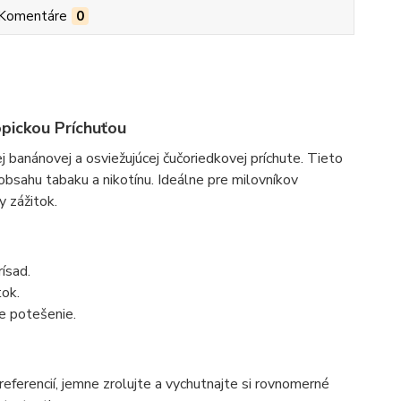
Komentáre
0
pickou Príchuťou
banánovej a osviežujúcej čučoriedkovej príchute. Tieto
sahu tabaku a nikotínu. Ideálne pre milovníkov
y zážitok.
ísad.
tok.
e potešenie.
eferencií, jemne zrolujte a vychutnajte si rovnomerné