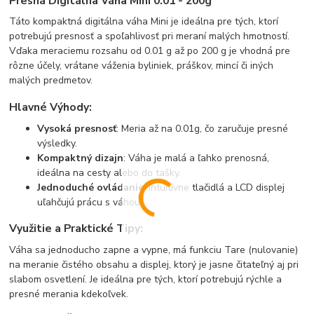
Presná Digitálna Váha Mini 0.01 - 200g
Táto kompaktná digitálna váha Mini je ideálna pre tých, ktorí
potrebujú presnosť a spoľahlivosť pri meraní malých hmotností.
Vďaka meraciemu rozsahu od 0.01 g až po 200 g je vhodná pre
rôzne účely, vrátane váženia byliniek, práškov, mincí či iných
malých predmetov.
Hlavné Výhody:
Vysoká presnosť
: Meria až na 0.01g, čo zaručuje presné
výsledky.
Kompaktný dizajn
: Váha je malá a ľahko prenosná,
ideálna na cesty alebo do tašky.
Jednoduché ovládanie
: Intuitívne tlačidlá a LCD displej
uľahčujú prácu s váhou.
Využitie a Praktické Tipy:
Váha sa jednoducho zapne a vypne, má funkciu Tare (nulovanie)
na meranie čistého obsahu a displej, ktorý je jasne čitateľný aj pri
slabom osvetlení. Je ideálna pre tých, ktorí potrebujú rýchle a
presné merania kdekoľvek.