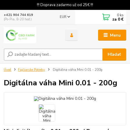
!!! Doprava zadarmo už od 25€ !!!
0
ks
+421 904 744 619
EUR
za
0 €
(Po-Pia, 8-20 hod.)
Menu
Hľadať
Úvod
Fajčiarske Potreby
Digitálna váha Mini 0.01 - 200g
Digitálna váha Mini 0.01 - 200g