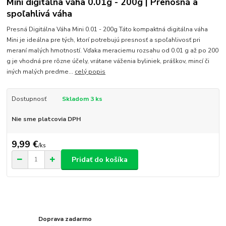
Mini digitálna váha 0.01g - 200g | Prenosná a
spoľahlivá váha
Presná Digitálna Váha Mini 0.01 - 200g Táto kompaktná digitálna váha
Mini je ideálna pre tých, ktorí potrebujú presnosť a spoľahlivosť pri
meraní malých hmotností. Vďaka meraciemu rozsahu od 0.01 g až po 200
g je vhodná pre rôzne účely, vrátane váženia byliniek, práškov, mincí či
iných malých predme...
celý popis
Dostupnosť
Skladom 3 ks
Nie sme platcovia DPH
9,99 €
/
ks
Pridať do košíka
Doprava zadarmo