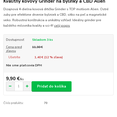
Kvalitný kovový Grinder na bylinky a CBD Alien
​Dizajnová 4-dielna kovová drtička Grinder s TOP motívom Alien. Ostré
zuby pre efektívne drvenie byliniek a CBD, sitko na peľ a magnetické
veko. Robustná konštrukcia a unikátny vzhľad. Ideálny grinder pre
každého milovníka kvality a sci-fi!
celý popis
Dostupnosť
Skladom 3 ks
Cena pred
11,30 €
zľavou
Ušetríte
1,40 € (
12
% zľava)
Nie sme platcovia DPH
9,90 €
/
ks
Pridať do košíka
Číslo produktu:
70