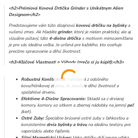
<h2>Prémiová Kovová Drtička Grinder s Unikátnym Alien
Designom</h2>
Predstavujeme vám túto dizajnovú
kovovú drtičku na bylinky
a
sušenú zmes. Ak hľadáte
grinder
, ktorý je nielen praktický, ale aj
vizuálne pútavý, táto
4-dielna drtička
s motívom mimozemšťana
je pre vás ideálna voľba. Je určená pre každého, kto oceňuje
precízne spracovanie a dlhú životnosť.
<h3>Kľúčové Vlastnosti a Výhody (prečo si ju kúpiť):</h3>
Robustná Konštrukcia:
Vyrobená z odolného
kovu/hliníkovej zliatiny, čo zaručuje dlhú životnosť a
spoľahlivé drvenie.
Efektívne 4-Dielne Spracovanie:
Skladá sa z drviacej
komory, komory so sitkom a zbernej nádobky na jemný
peľ
(kief).
Ostré Zuby:
Špeciálne brúsené ostré zuby s ľahkosťou a
konzistentne
drvia bylinky a trávu
na ideálnu textúru pre
vaporizáciu alebo fajčenie.
Silný Magnetický Uzáver:
Veko drtičky drží pevne vďaka