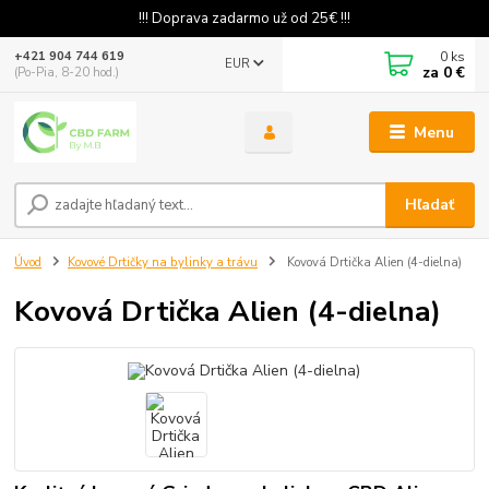
!!! Doprava zadarmo už od 25€ !!!
0
ks
+421 904 744 619
EUR
za
0 €
(Po-Pia, 8-20 hod.)
Menu
Hľadať
Úvod
Kovové Drtičky na bylinky a trávu
Kovová Drtička Alien (4-dielna)
Kovová Drtička Alien (4-dielna)